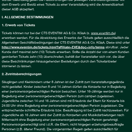
dem Erwerb und Besitz eines Tickets zu einer Veranstaltung wird die Anwendbarkeit
dieser AGB akzeptiert.
I. ALLGEMEINE BESTIMMUNGEN
1. Erwerb von Tickets
Tickets können nur bei der CTS EVENTIM AG & Co. KGaA (s.
www.eventim.de
)
erworben werden. Für die Abwicklung des Erwerbs der Tickets gelten ausschließlich die
Allgemeinen Geschäftsbedingungen der CTS EVENTIM AG & Co. KGaA. Diese sind unter
http://www.eventim.de/tickets.html?affiliate=EVE&doc=info/terms
abrufbar. Jeder
Kunde darf maximal zehn (10) Tickets erwerben. Sollte die Anzahl der von einem Kunden
georderten Tickets zehn (10) überschreiten, behält der Veranstalter sich vor, die über
diese Beschränkungen hinausgehenden Bestellungen durch den Ticketanbieter
stornieren zu lassen.
2. Zutrittsberechtigungen
Säuglingen und Kleinkindern unter 8 Jahren ist der Zutritt zum Veranstaltungsgelände
nicht gestattet. Kinder zwischen 8 und 14 Jahren dürfen die Konzerte nur in Begleitung
einer personensorgeberechtigten Person besuchen. Unter 16-Jährige werden nur in
Begleitung einer personensorgeberechtigten Person zum campen zugelassen.
Jugendliche zwischen 14 und 16 Jahren sind mit Erlaubnis der Eltern für Konzerte bis
24:00 Uhr ohne Begleitung einer personensorgeberechtigten Person zugelassen. Die
entsprechende schriftliche Erlaubnis bzw. Beauftragung ist bei Zutritt nachzuweisen. Für
Jugendliche ab 16 Jahren wird der Zutritt zu Konzerten und Musikdarbietungen nach
Mitternacht ohne Begleitung einer personensorgeberechtigten Person genehmigt.
Personensorgeberechtigt sind i.d.R. die Eltern, nicht hingegen erziehungsbeauftragte
Personen (z.B. älterer Freund). Die vorgenannten Regeln gelten ausschließlich für