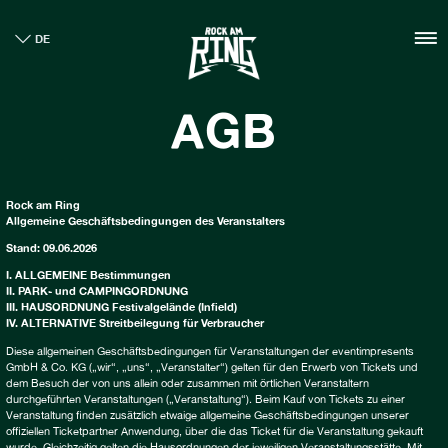
HOME
DE
TICKETS
INFO
AGB
CASHLESS
NEWS
NACHHALTIGKEIT
BOUTIQUE
Rock am Ring
Allgemeine Geschäftsbedingungen des Veranstalters
GALLERY
Stand: 09.06.2026
I. ALLGEMEINE Bestimmungen
II. PARK- und CAMPINGORDNUNG
III. HAUSORDNUNG Festivalgelände (Infield)
IV. ALTERNATIVE Streitbeilegung für Verbraucher
Diese allgemeinen Geschäftsbedingungen für Veranstaltungen der eventimpresents
GmbH & Co. KG („wir“, „uns“, „Veranstalter“) gelten für den Erwerb von Tickets und
dem Besuch der von uns allein oder zusammen mit örtlichen Veranstaltern
durchgeführten Veranstaltungen („Veranstaltung“). Beim Kauf von Tickets zu einer
Veranstaltung finden zusätzlich etwaige allgemeine Geschäftsbedingungen unserer
offiziellen Ticketpartner Anwendung, über die das Ticket für die Veranstaltung gekauft
wurde. Gleichzeitig gelten die Hausordnungen der jeweiligen Veranstaltungsstätte. Mit